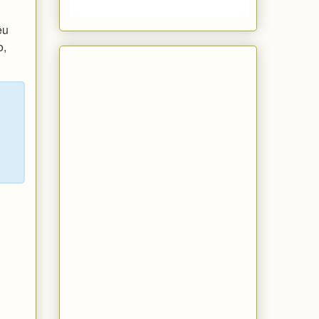
êu
o,