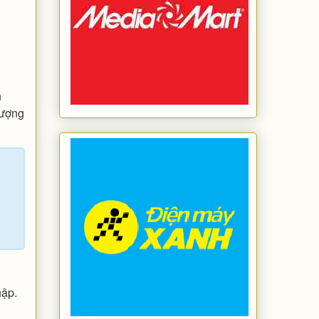
h
lượng
hập.