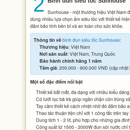
2
Bình đun siêu tốc Sunhouse
Sunhouse - một thương hiệu Việt Nam đ
dùng nhiều lựa chọn ấm siêu tốc với thiết kế hiện
đảm bảo tính bền bỉ và an toàn cho sức khỏe.
Thông tin về
bình đun siêu tốc Sunhouse
:
Thương hiệu
: Việt Nam
Nơi sản xuất
: Việt Nam, Trung Quốc
Bảo hành chính hãng 1 năm
Tầm giá
: 200.000 - 900.000 VNĐ (cập nhật
Một số đặc điểm nổi bật
:
Thiết kế bắt mắt, đa dạng với nhiều kiểu dán
Có lưới lọc bã trà giúp ngăn chặn côn trùng 
Tay cầm thiết kế cách nhiệt nhờ đó đảm bảo a
Thao tác thuận tiện chỉ với 1 công tắc trên tay
Dung tích 1 - 2 lít, phù hợp cho những gia đình
Công suất từ 1500 - 2000W đun sôi nước chỉ tr