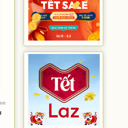
inh
H