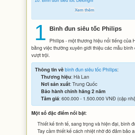
10. Bình đun siêu tốc Delonghi
Xem thêm
1
Bình đun siêu tốc Philips
Philips - một thương hiệu nổi tiếng của
bằng việc thường xuyên giới thiệu các mẫu bình đ
vượt trội.
Thông tin về
bình đun siêu tốc Philips
:
Thương hiệu
: Hà Lan
Nơi sản xuất
: Trung Quốc
Bảo hành chính hãng 2 năm
Tầm giá
: 600.000 - 1.500.000 VNĐ (cập nhậ
Một số đặc điểm nổi bật
:
Thiết kế tinh tế, sang trọng và hiện đại, bình 
Tay cầm thiết kế cách nhiệt nhờ đó đảm bảo a