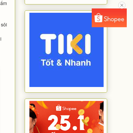
ữ ấm
 sôi
i