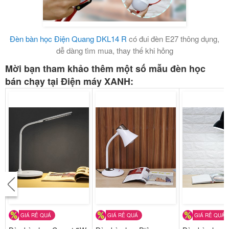
Đèn bàn học Điện Quang DKL14 R
có đui đèn E27 thông dụng,
dễ dàng tìm mua, thay thế khi hỏng
Mời bạn tham khảo thêm một số mẫu đèn học
bán chạy tại Điện máy XANH:
GIÁ RẺ QUÁ
GIÁ RẺ QUÁ
GIÁ RẺ QUÁ