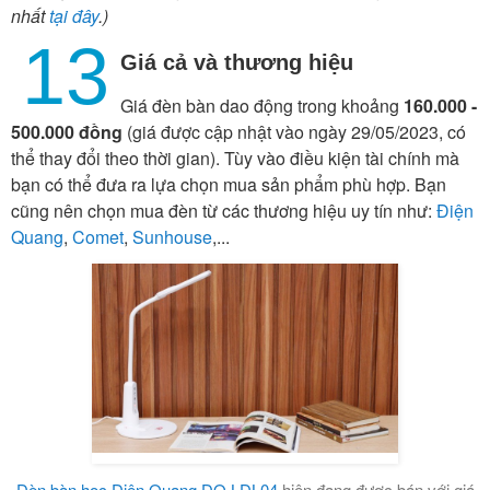
nhất
tại đây
.)
13
Giá cả và thương hiệu
Giá đèn bàn dao động trong khoảng
160.000 -
500.000 đồng
(giá được cập nhật vào ngày 29/05/2023, có
thể thay đổi theo thời gian). Tùy vào điều kiện tài chính mà
bạn có thể đưa ra lựa chọn mua sản phẩm phù hợp. Bạn
cũng nên chọn mua đèn từ các thương hiệu uy tín như:
Điện
Quang
,
Comet
,
Sunhouse
,...
Đèn bàn học Điện Quang ĐQ LDL04
hiện đang được bán với giá