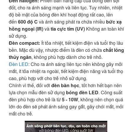
Đèn halogen:
Phiên bản nâng cấp của bóng đèn sợi
đốt, cho ra ánh sáng mạnh và liên tục. Tuy nhiên, nhiệt
độ bề mặt của bóng đèn khi hoạt động rất cao, lên
đến
600 độ C
và ánh sáng phát ra chứa nhiều
bức xạ
hồng ngoại (IR)
và
tia cực tím (UV)
Không an toàn khi
sử dụng.
Đèn compact:
Ít tỏa nhiệt, tiết kiệm điện và tuổi thọ lâu
bền. Mặc dù vậy, nhược điểm là đèn có chứa
chất lỏng
thủy ngân
, không phù hợp dành cho trẻ nhỏ.
Đèn LED
: Cho ra ánh sáng liên tục nên không gây mỏi
mắt, ít tỏa nhiệt ra ngoài, tiết kiệm điện năng và tuổi thọ
cao, phù hợp với cho trẻ nhỏ sử dụng.
Chính vì thế, đối với
đèn bàn học
, tốt hơn hết bạn nên
lựa chọn mẫu đèn sử dụng
bóng đèn LED
. Công suất
đèn phù hợp cho trẻ là từ
5 - 10W
, không nên chọn quá
lớn do đèn sẽ phát ánh sáng gay gắt, gây chói mắt, mỏi
mắt cho trẻ.