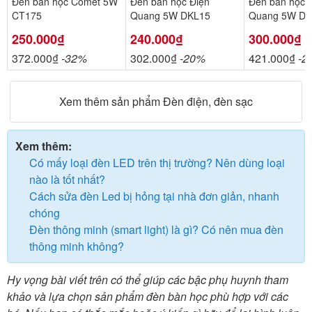
Đèn bàn học Comet 5W
Đèn bàn học Điện
Đèn bàn học 
CT175
Quang 5W DKL15
Quang 5W DK
250.000₫
240.000₫
300.000₫
372.000₫
-32%
302.000₫
-20%
421.000₫
-2
Xem thêm sản phẩm Đèn điện, đèn sạc
Xem thêm:
Có mấy loại đèn LED trên thị trường? Nên dùng loại
nào là tốt nhất?
Cách sửa đèn Led bị hỏng tại nhà đơn giản, nhanh
chóng
Đèn thông minh (smart light) là gì? Có nên mua đèn
thông minh không?
Hy vọng bài viết trên có thể giúp các bậc phụ huynh tham
khảo và lựa chọn sản phẩm đèn bàn học phù hợp với các