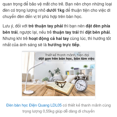
quan trọng để bảo vệ mắt cho trẻ. Bạn nên chọn những loại
đèn có trọng lượng nhỏ
dưới 1kg
để thuận tiện cho việc di
chuyển đèn đến vị trí phù hợp trên bàn học.
Lưu ý, đối với
trẻ thuận tay phải
thì bạn nên
đặt đèn phía
bên trái
, ngược lại, nếu trẻ
thuận tay trái
thì
đặt bên phải
.
Nhưng khi trẻ
hoạt động cả hai tay
cùng lúc, thì hướng tốt
nhất của ánh sáng sẽ là
hướng trực tiếp
.
Đèn bàn học Điện Quang LDL05
có thiết kế thanh mảnh cùng
trọng lượng 0,55kg giúp dễ dàng di chuyển