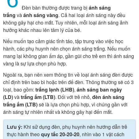
Đèn bàn thường được trang bị
ánh sáng
trắng
và
ánh sáng vàng
. Cả hai loại ánh sáng này đều
không gây hại cho mắt. Tuy nhiên, mỗi loại ánh sáng ảnh
hưởng khác nhau lên tâm lý của bé.
Nếu muốn tạo cảm giác tỉnh táo, tập trung vào việc học
hành, các phụ huynh nên chọn ánh sáng trắng. Nếu muốn
mang lại không gian ấm áp, gần gũi cho trẻ em thì ánh sáng
vàng là sự lựa chọn phù hợp.
Ngoài ra, bạn nên xem thông tin về loại ánh sáng đèn được
chỉ định trên bao bì hoặc trên đế đèn. Thông thường sẽ có 3
loại, bao gồm:
trắng lạnh (LHB)
,
ánh sáng ban ngày
(LD)
và
trắng ấm (LTB)
. Đối với trẻ nhỏ,
đèn ánh sáng
trắng ấm (LTB)
sẽ là lựa chọn phù hợp, vì chúng gần với
ánh sáng tự nhiên nhất và không gây hại đến mắt.
Lưu ý:
Khi sử dụng đèn, phụ huynh nên hướng dẫn trẻ
thực hành theo
quy tắc 20-20-20
, nhìn vào 1 vật cách