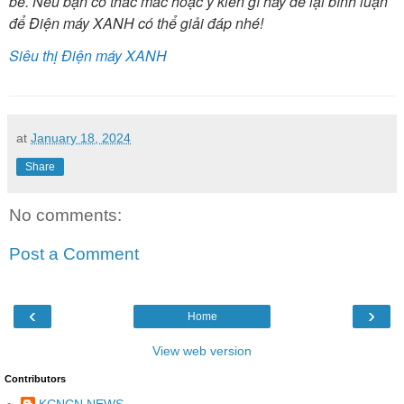
bé. Nếu bạn có thắc mắc hoặc ý kiến gì hãy để lại bình luận
để Điện máy XANH có thể giải đáp nhé!
Siêu thị Điện máy XANH
at
January 18, 2024
Share
No comments:
Post a Comment
‹
›
Home
View web version
Contributors